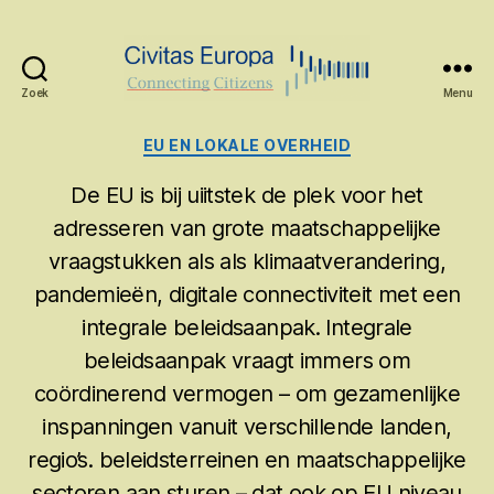
Zoek
Menu
Civitas
Europa
Categorieën
EU EN LOKALE OVERHEID
De EU is bij uiitstek de plek voor het
adresseren van grote maatschappelijke
vraagstukken als als klimaatverandering,
pandemieën, digitale connectiviteit met een
integrale beleidsaanpak. Integrale
beleidsaanpak vraagt immers om
coördinerend vermogen – om gezamenlijke
inspanningen vanuit verschillende landen,
regio’s. beleidsterreinen en maatschappelijke
sectoren aan sturen – dat ook op EU niveau