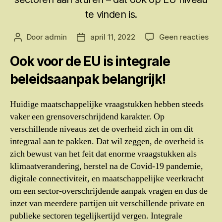
te vinden is.
op
Door
admin
april 11, 2022
Geen reacties
Berichtauteur
Berichtdatum
Ook
Ook voor de EU is integrale
voo
de
beleidsaanpak belangrijk!
EU
is
inte
Huidige maatschappelijke vraagstukken hebben steeds
bel
vaker een grensoverschrijdend karakter. Op
bela
verschillende niveaus zet de overheid zich in om dit
integraal aan te pakken. Dat wil zeggen, de overheid is
zich bewust van het feit dat enorme vraagstukken als
klimaatverandering, herstel na de Covid-19 pandemie,
digitale connectiviteit, en maatschappelijke veerkracht
om een sector-overschrijdende aanpak vragen en dus de
inzet van meerdere partijen uit verschillende private en
publieke sectoren tegelijkertijd vergen. Integrale